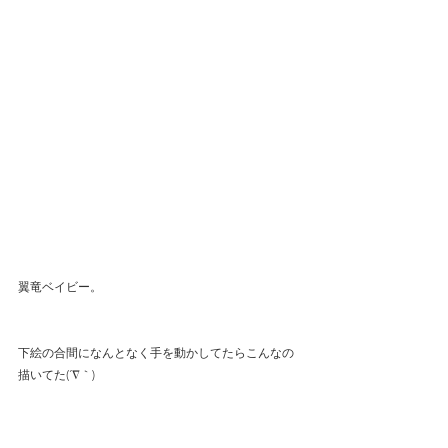
翼竜ベイビー。
下絵の合間になんとなく手を動かしてたらこんなの
描いてた(´∇｀)