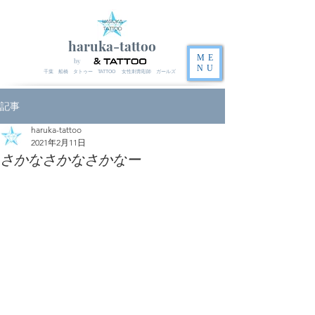
haruka-tattoo
ME
by
NU
千葉 船橋 タトゥー TATTOO 女性刺青彫師 ガールズ
記事
haruka-tattoo
2021年2月11日
さかなさかなさかなー