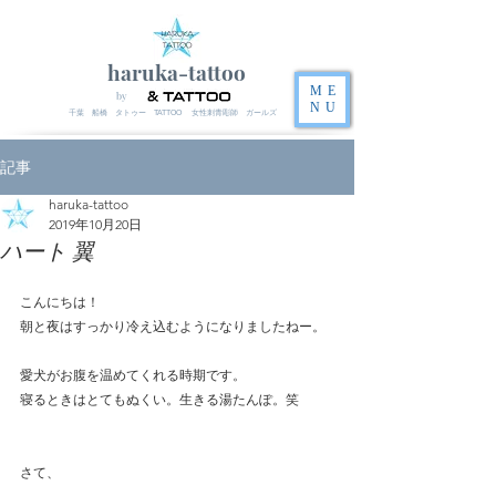
haruka-tattoo
ME
by
NU
千葉 船橋 タトゥー TATTOO 女性刺青彫師 ガールズ
記事
haruka-tattoo
2019年10月20日
ハート 翼
こんにちは！
朝と夜はすっかり冷え込むようになりましたねー。
愛犬がお腹を温めてくれる時期です。
寝るときはとてもぬくい。生きる湯たんぽ。笑
さて、