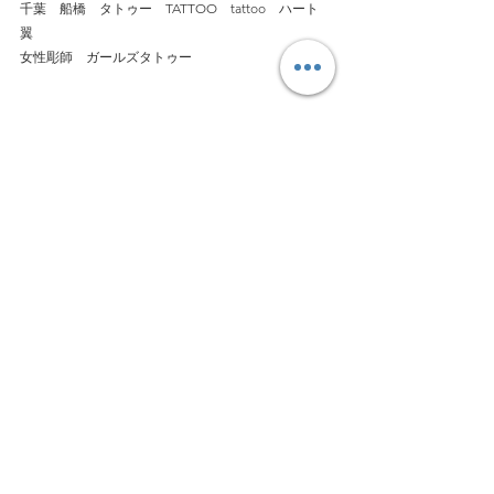
千葉　船橋　タトゥー　TATTOO　tattoo　ハート　
翼
女性彫師　ガールズタトゥー
最新記事