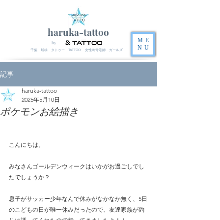
haruka-tattoo
ME
by
NU
千葉 船橋 タトゥー TATTOO 女性刺青彫師 ガールズ
記事
haruka-tattoo
2025年5月10日
ポケモンお絵描き
こんにちは。
みなさんゴールデンウィークはいかがお過ごしでし
たでしょうか？
息子がサッカー少年なんで休みがなかなか無く、5日
のこどもの日が唯一休みだったので、友達家族が釣