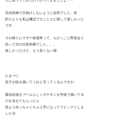
りに誘ってくれたので行ってきましたよ！！
完全防御で日焼けしないように必死でした。笑
釣りよりも私は磯辺でカニとエビ探して楽しかった
です。
その帰りにマザー牧場寄って、ちびっこと野原走り
回って次の日筋肉痛でした。。。
楽しかったけど、もう若くない😅
たまーに
息子が絵を描いてくれと言ってくるんですが、
最近絵描きブームらしくポケモンを学校で描いてる
のを見せてもらったら
前よりめっちゃくちゃ上手になっててビックリしま
した🫢