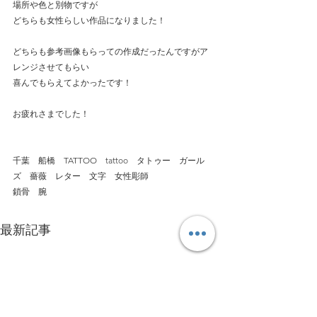
場所や色と別物ですが
どちらも女性らしい作品になりました！
どちらも参考画像もらっての作成だったんですがア
レンジさせてもらい
喜んでもらえてよかったです！
お疲れさまでした！
千葉　船橋　TATTOO　tattoo　タトゥー　ガール
ズ　薔薇　レター　文字　女性彫師
鎖骨　腕　
最新記事