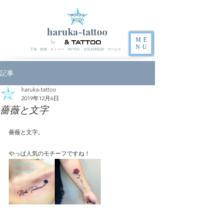
haruka-tattoo
ME
by
NU
千葉 船橋 タトゥー TATTOO 女性刺青彫師 ガールズ
記事
haruka-tattoo
2019年12月6日
薔薇と文字
薔薇と文字。
やっぱ人気のモチーフですね！