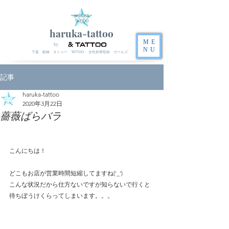
haruka-tattoo
ME
by
NU
千葉 船橋 タトゥー TATTOO 女性刺青彫師 ガールズ
記事
haruka-tattoo
2020年3月22日
薔薇ばらバラ
こんにちは！
どこもお店が営業時間短縮してますね('_')
こんな状況だから仕方ないですが知らないで行くと
待ちぼうけくらってしまいます。。。