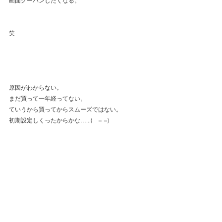
画面グーパンしたくなる。
笑
原因がわからない。
まだ買って一年経ってない。
ていうから買ってからスムーズではない。
初期設定しくったからかな…...(　= =) 