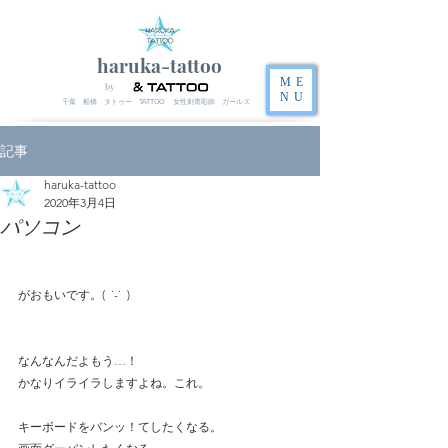
haruka-tattoo
ME
by
NU
千葉 船橋 タトゥー TATTOO 女性刺青彫師 ガールズ
記事
haruka-tattoo
2020年3月4日
パソコン
がおもいです。(  ˙-˙  )
なんなんだよもう…！
かなりイライラしますよね。これ。
キーボードをバンッ！てしたくなる。