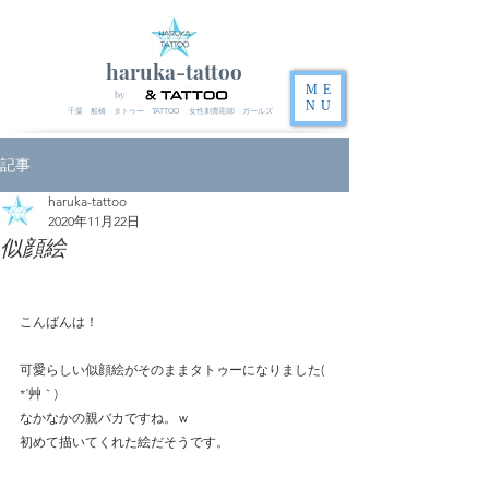
haruka-tattoo
ME
by
NU
千葉 船橋 タトゥー TATTOO 女性刺青彫師 ガールズ
記事
haruka-tattoo
2020年11月22日
似顔絵
こんばんは！
可愛らしい似顔絵がそのままタトゥーになりました( 
*´艸｀)
なかなかの親バカですね。ｗ
初めて描いてくれた絵だそうです。